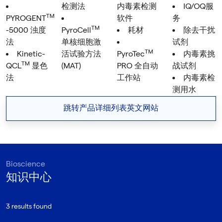
检测法
内毒素检测
IQ/OQ服
TM
PYROGENT
软件
务
TM
-5000 浊度
PyroCell
耗材
除去干扰
法
单核细胞激
试剂
TM
Kinetic-
活试验方法
PyroTec
内毒素挑
TM
QCL
显色
(MAT)
PRO 全自动
战试剂
法
工作站
内毒素检
测用水
跳转产品详细列表英文网站
Bioscience
知识中心
3 results found