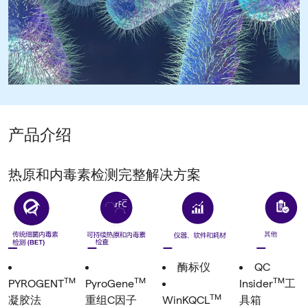
产品介绍
热原和内毒素检测完整解决方案
酶标仪
QC
TM
TM
TM
PYROGENT
PyroGene
Insider
工
TM
凝胶法
重组C因子
WinKQCL
具箱