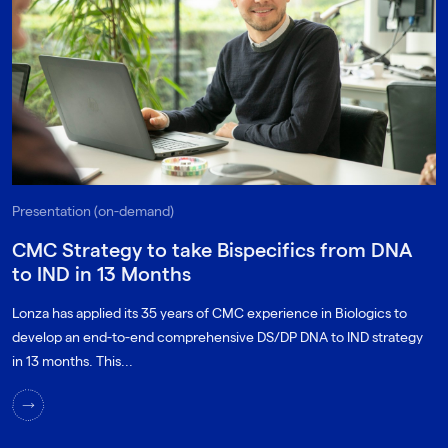
Presentation (on-demand)
CMC Strategy to take Bispecifics from DNA
to IND in 13 Months
Lonza has applied its 35 years of CMC experience in Biologics to
develop an end-to-end comprehensive DS/DP DNA to IND strategy
in 13 months. This...