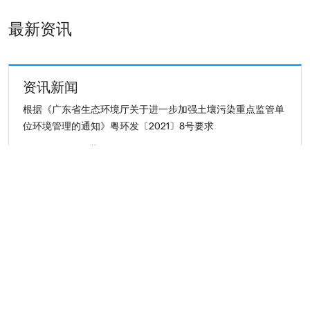
最新资讯
资讯新闻
根据《广东省生态环境厅关于进一步加强土壤污染重点监管单
位环境管理的通知》粤环发〔2021〕8号要求
Learn more
资讯新闻
新年伊始,我们非常荣幸地迎来了瑞士驻华大使白瑞谊先生
（Mr. Jürg Burri）以及瑞士驻广州总领事彭逸凡先生（Mr.
Philippe Praz) ...